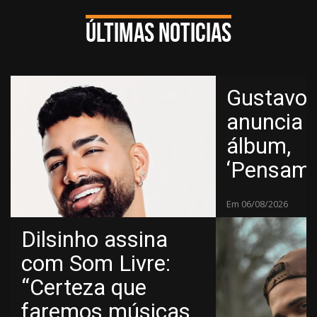
Últimas noticias
Gustavo 
anuncia 
álbum,
‘Pensam
Intrusivo
Em 06/08/2026
Dilsinho assina
com Som Livre:
“Certeza que
faremos músicas