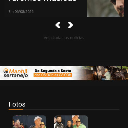
e parcerias
Em 06/08/2026
marcantes”
Veja todas as noticias
Fotos