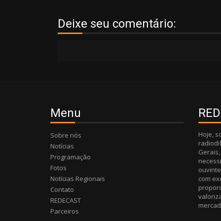
Deixe seu comentário:
Menu
RED
Hoje, 
Sobre nós
radiodi
Notícias
Gerais
Programação
necessi
Fotos
ouvinte
Notícias Regionais
com ex
proporc
Contato
valori
REDECAST
mercad
Parceiros